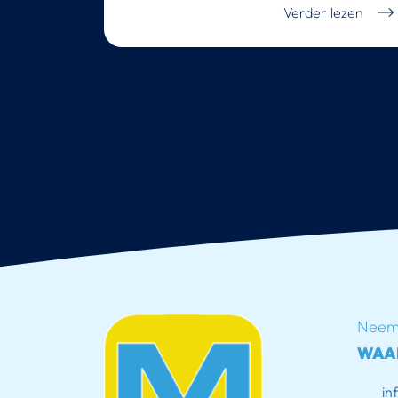
Verder lezen
Neem 
WAA
in