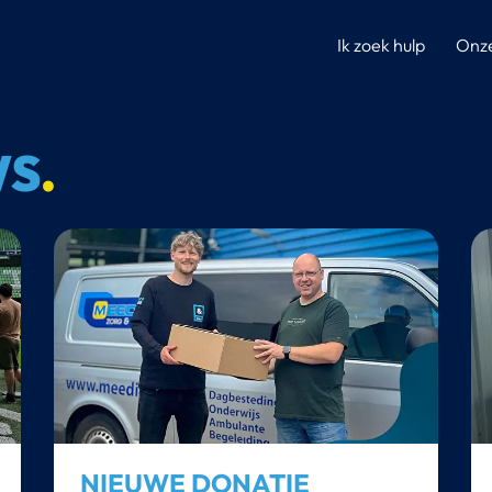
Ik zoek hulp
Onze
WS
.
NIEUWE DONATIE