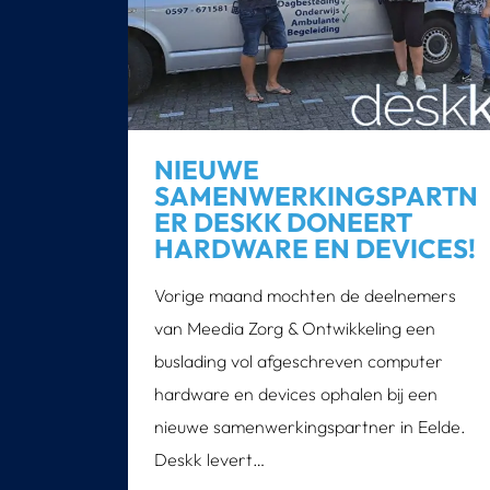
NIEUWE
SAMENWERKINGSPARTN
ER DESKK DONEERT
HARDWARE EN DEVICES!
Vorige maand mochten de deelnemers
van Meedia Zorg & Ontwikkeling een
buslading vol afgeschreven computer
hardware en devices ophalen bij een
nieuwe samenwerkingspartner in Eelde.
Deskk levert…